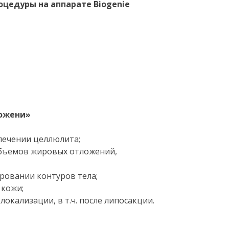
цедуры на аппарате Biogenie
иожени»
лечении целлюлита;
бъемов жировых отложений,
ровании контуров тела;
 кожи;
локализации, в т.ч. после липосакции.