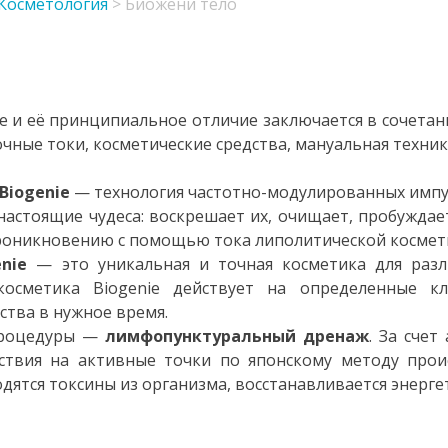
Косметология
>
Биожени тело
e и её принципиальное отличие заключается в сочетан
очные токи, косметические средства, мануальная техник
Biogenie
— технология частотно-модулированных импул
настоящие чудеса: воскрешает их, очищает, пробуждае
проникновению с помощью тока липолитической космет
nie
— это уникальная и точная косметика для разл
косметика Biogenie действует на определенные к
ства в нужное время.
процедуры —
лимфопунктуральный дренаж
. За сче
йствия на активные точки по японскому методу про
ятся токсины из организма, восстанавливается энергет